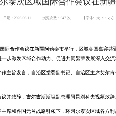
环阿尔泰次区域国际合作会议在新
政府信息公开制度
日期：2026-06-11
浏览次数：
947
次
【字体:
大
中
小
法定主动公开内容
次区域国际合作会议在新疆阿勒泰市举行，区域各国嘉宾共
依申请公开
进一步激发区域合作动力、促进共同繁荣发展深入交流
政府信息公开年报
并作主旨发言，自治区党委副书记、自治区主席艾尔肯
政府网站年度报表
会议并致辞，吉尔吉斯斯坦副总理阿昆别科夫视频致辞
平主席和各国元首战略引领下，环阿尔泰次区域各方利