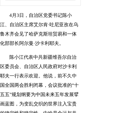
南
报
度
容
报
4月3日，自治区党委书记陈小
表
江、自治区主席艾尔肯·吐尼亚孜在乌
鲁木齐会见了哈萨克斯坦贸易和一体
化部部长阿尔曼·沙卡利耶夫。
陈小江代表中共新疆维吾尔自治
区委员会、自治区人民政府对沙卡利
耶夫一行表示欢迎。他说，前不久中
国全国两会胜利闭幕，会议批准的“十
五五”规划纲要为中国未来五年发展擘
画蓝图，为变乱交织的世界注入宝贵