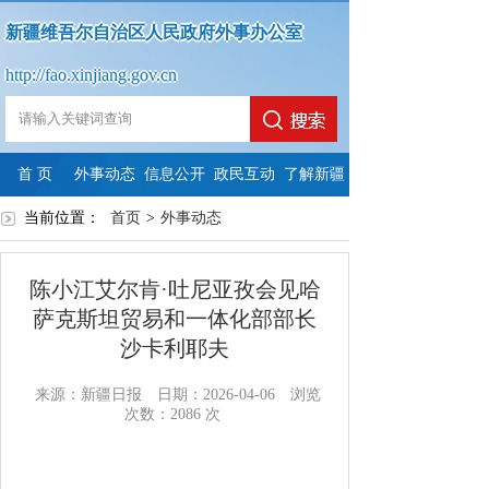
新疆维吾尔自治区人民政府外事办公室
http://fao.xinjiang.gov.cn
首 页
外事动态
信息公开
政民互动
了解新疆
当前位置：
首页
政
>
政
外事动态
法
依
政
府
政
府
定
申
府
陈小江艾尔肯·吐尼亚孜会见哈
信
府
信
主
请
信
萨克斯坦贸易和一体化部部长
沙卡利耶夫
息
网
息
动
公
息
公
站
公
公
开
公
来源：新疆日报
日期：2026-04-06
浏览
次数：
2086
次
开
年
开
开
开
指
度
制
内
年