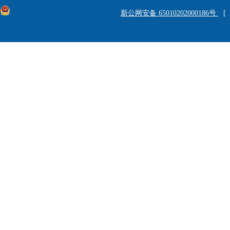
一、受理机构
新公网安备 65010202000186号
[
受理名称：新疆维吾
秘书行政处
工作时间：夏季上午
20:00
；冬季上午
10:00
19:30
（节假日除外）
联系地址：新疆乌鲁
（邮编：
830002
）