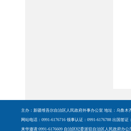
主办：新疆维吾尔自治区人民政府外事办公室 地址：乌鲁木齐
网站电话：0991-6176716 领事认证：0991-6176788 出国签证：09
来华邀请:0991-6176609 自治区纪委派驻自治区人民政府办公厅纪