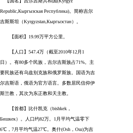
【国名】吉尔吉斯共和国(Kyrgyz
南
报
度
容
报
Republic,Кыргызская Республика)。简称吉尔
吉斯斯坦（Kyrgyzstan,Кыргызстан）。
表
【面积】19.99万平方公里。
【人口】547.4万（截至2010年12月1
日）。有80多个民族，吉尔吉斯族占71%。主
要民族还有乌兹别克族和俄罗斯族。国语为吉
尔吉斯语，俄语为官方语言。多数居民信仰伊
斯兰教，其次为东正教和天主教。
【首都】比什凯克（bishkek，
Бишкек）。人口约82万。1月平均气温零下
6℃，7月平均气温27℃。奥什(Osh，Ош)为吉