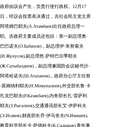
政府由议会产生，负责行使行政权。12月17
日，经议会投票表决通过，吉社会民主党主席
阿塔姆巴耶夫(А.Атамбаев)出任政府总理一
职。吉政府主要成员还包括：第一副总理奥·
巴巴诺夫(О.Бабанов)，副总理伊·朱努索夫
(И.Жунусов),副总理然·萨特巴尔季耶夫
(Ж.Сатыбалдиев)，副总理兼国防会议秘书沙·
阿塔哈诺夫(Ш.Атаханов)，政府办公厅主任努
·莫姆纳利耶夫(Н.Момуналиев),外交部长鲁·卡
扎克巴耶夫(Р.Казакбаев),内务部长扎·雷萨利
耶夫(З.Рысалиев),交通通讯部长艾·伊萨科夫
(Э.Исаков),财政部长乔·伊马舍夫(Ч.Имашев),
教育科学部长卡·萨德科夫(К.Садыков),青年事