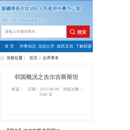
新疆维吾尔自治区人民政府外事办公室
http://fao.xinjiang.gov.cn
首 页
外事动态
信息公开
政民互动
了解新疆
当前位置：
首页
政
>
政
边界事务
法
依
政
府
政
府
定
申
府
邻国概况之吉尔吉斯斯坦
信
府
信
主
请
信
来源：
日期：2012-08-09
浏览次数：
息
网
息
动
公
息
3160
次
公
站
公
公
开
公
开
年
开
开
开
指
度
制
内
年