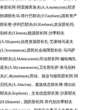
务部长阿·阿雷姆库洛夫(А.Алымкулов),经济
协调部长乌·塔什巴耶夫(У.Ташбаев),国有资产
部长努·伊列巴耶夫(Н.Илебаев),农业部长托·
别科夫(Т.Беков),能源部长阿·沙季耶夫
(А.Шадиев),自然资源部长扎·艾谢纳马诺夫
(З.Эсенаманов),居民社会保障部长杜·马玛萨
利耶夫(Д.Мамасалиев),司法部长阿·穆哈梅扎
诺夫(А.Мухамежанов),卫生部长萨·朱马别科
夫(С.Жумабеков),劳动、就业与移民部长阿·阿
贝托夫(А.Абытов)，紧急状态部长博·博尔比
耶夫(Б.Борбиев)，文化信息部长努·沙基耶夫
(Н.Шакиев)，国防部长阿·库代别尔季耶夫