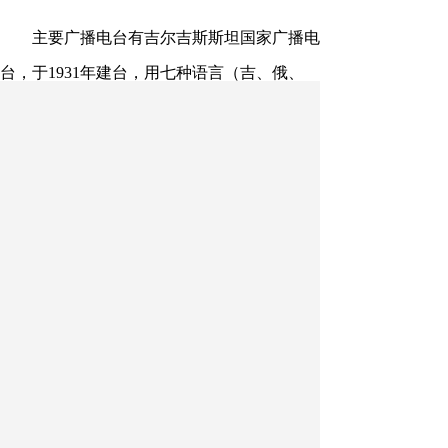
主要广播电台有吉尔吉斯斯坦国家广播电
台，于1931年建台，用七种语言（吉、俄、
英、东干、德、乌兹别克和维语）广播，每天
播音时间为18小时。
主要电视台有：吉尔吉斯斯坦国家电视
台，于1958年建台，节目用吉语、俄语播出，
每天播出时间为18小时。此外，还有“第5频
道”、“金字塔”等几家私营电视台。
【
对外关系
】
奉行平衡、务实的外交政
策，以邻国、周边国家为重点。其优先方向是
维护和保障国家主权和领土完整；为经济发展