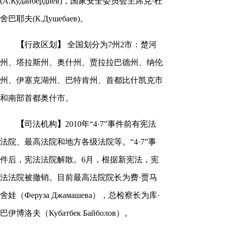
(А.Кудайбердиев)，国家安全委员会主席克·杜
舍巴耶夫(К.Душебаев)。
【
行政区划
】
全国划分为7州2市：楚河
州、塔拉斯州、奥什州、贾拉拉巴德州、纳伦
州、伊塞克湖州、巴特肯州、首都比什凯克市
和南部首都奥什市。
【
司法机构
】
2010年“4·7”事件前有宪法
法院、最高法院和地方各级法院等。“4·7”事
件后，宪法法院解散。6月，根据新宪法，宪
法法院被撤销。目前最高法院院长为费·贾马
舍娃（Феруза Джамашева），总检察长为库·
巴伊博洛夫（Кубатбек Байболов）。