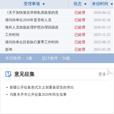
受理事项
状态
来信时间
南
报
度
容
报
《关于加快落实华侨私房政策的意
已处理
2026-06-22
表
请问你单位2026年是否有人员
已处理
2026-02-26
海外人员加急处理护照办理回函咨
已处理
2026-01-13
工作时间
已处理
2025-11-25
请问你单位目前执行夏季工作时间
已处理
2025-08-25
咨询
已处理
2025-05-29
今日收件：
0
条
总计收件：
59
条
意见征集
更多+
新疆公开征集形式主义加重基层负担突出
乌鲁木齐市公开征集2020年民生实事