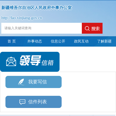
新疆维吾尔自治区人民政府外事办公室
http://fao.xinjiang.gov.cn
首 页
外事动态
信息公开
政民互动
了解新疆
政
政
法
依
政
府
政
府
定
申
府
信
府
信
主
请
信
我要写信
息
网
息
动
公
息
公
站
公
公
开
公
信件列表
开
年
开
开
开
指
度
制
内
年