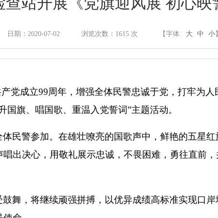
检查站开展《党旗迎风展 初心映
政府信息公开制度
日期：2020-07-02
浏览次数：
1615
次
【字体:
大
中
小
法定主动公开内容
共产党成立99周年，增强全体民警忠诚于党，打牢为人
依申请公开
升国旗、唱国歌、重温入党誓词”主题活动。
政府信息公开年报
全体民警参加。在雄壮嘹亮的国歌声中，鲜艳的五星红
声唱出决心，用敬礼展示忠诚，不畏困难，勇往直前，
政府网站年度报表
受鼓舞，将继续顽强拼搏，以优异成绩高标准实现口岸
民使命。