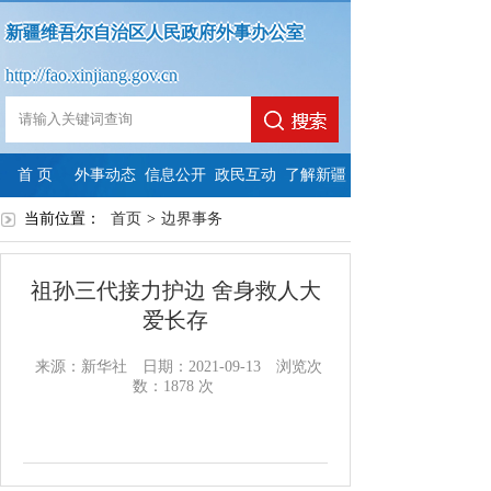
新疆维吾尔自治区人民政府外事办公室
http://fao.xinjiang.gov.cn
首 页
外事动态
信息公开
政民互动
了解新疆
当前位置：
首页
政
>
政
边界事务
法
依
政
府
政
府
定
申
府
祖孙三代接力护边 舍身救人大
信
府
信
主
请
信
爱长存
息
网
息
动
公
息
来源：新华社
日期：2021-09-13
浏览次
数：
1878
次
公
站
公
公
开
公
开
年
开
开
开
指
度
制
内
年