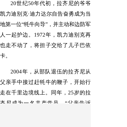
20世纪50年代初，拉齐尼的爷爷
凯力迪别克·迪力达尔自告奋勇成为当
地第一位“牦牛向导”，并主动和边防军
人一起护边。1972年，凯力迪别克再
也走不动了，将担子交给了儿子巴依
卡。
2004年，从部队退伍的拉齐尼从
父亲手中接过赶牦牛的鞭子，开始行
走在千里边境线上。同年，25岁的拉
齐尼成为一名共产党员。“父亲告诉
我，没有国家的界碑，哪有我们的家
和牛羊。”拉齐尼生前说过，“我们是不