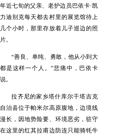
年近七旬的父亲、老护边员巴依卡·凯
力迪别克每天都去村里的展览馆待上
几个小时，那里存放着儿子巡边的照
片。
“善良、单纯、勇敢，他从小到大
都是这样一个人。”悲痛中，巴依卡
说。
拉齐尼的家乡塔什库尔干塔吉克
自治县位于帕米尔高原腹地，边境线
漫长，因地势险要、环境恶劣，驻守
在这里的红其拉甫边防连只能骑牦牛