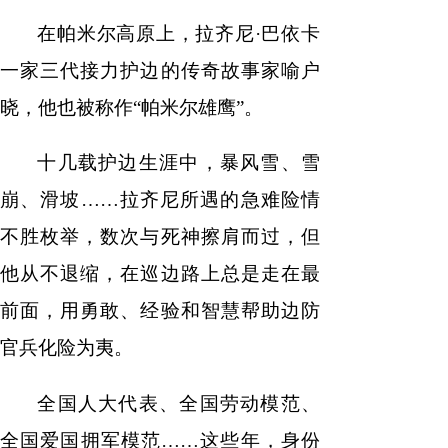
在帕米尔高原上，拉齐尼
·巴依卡
南
报
度
容
报
一家三代接力护边的传奇故事家喻户
表
晓，他也被称作“帕米尔雄鹰”。
十几载护边生涯中，暴风雪、雪
崩、滑坡
……拉齐尼所遇的急难险情
不胜枚举，数次与死神擦肩而过，但
他从不退缩，在巡边路上总是走在最
前面，用勇敢、经验和智慧帮助边防
官兵化险为夷。
全国人大代表、全国劳动模范、
全国爱国拥军模范
……这些年，身份