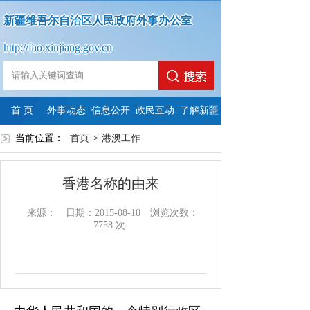
新疆维吾尔自治区人民政府外事办公室
http://fao.xinjiang.gov.cn
首 页
外事动态
信息公开
政民互动
了解新疆
当前位置：
首页
政
>
政
港澳工作
法
依
政
府
政
府
定
申
府
香港名称的由来
信
府
信
主
请
信
来源：
日期：2015-08-10
浏览次数：
息
网
息
动
公
息
7758
次
公
站
公
公
开
公
开
年
开
开
开
指
度
制
内
年