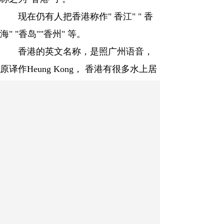
现在仍有人把香港称作" 香江" " 香
海" "香岛""香州" 等。
香港的英文名称，是照广州语音，
原译作Heung Kong， 香港有很多水上居
民读“港” 为"康 " ，
所以英文名称也就随着改拼为Hong
Kong。
扫描分享至微信