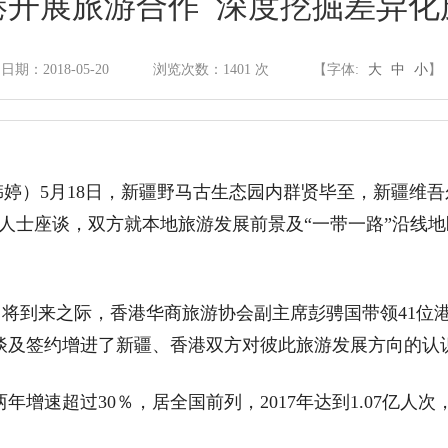
港开展旅游合作 深度挖掘差异化
政府信息公开制度
日期：2018-05-20
浏览次数：
1401
次
【字体:
大
中
小
】
法定主动公开内容
依申请公开
 韩婷）5月18日，新疆野马古生态园内群贤毕至，新疆维
人士座谈，双方就本地旅游发展前景及“一带一路”沿线
政府信息公开年报
游日即将到来之际，香港华商旅游协会副主席彭骋国带领41
谈及签约增进了新疆、香港双方对彼此旅游发展方向的认
政府网站年度报表
增速超过30％，居全国前列，2017年达到1.07亿人次，