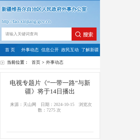
新疆维吾尔自治区人民政府外事办公室
http://fao.xinjiang.gov.cn
首 页
外事动态
信息公开
政民互动
了解新疆
当前位置：
首页
政
>
政
外事动态
法
依
政
府
政
府
定
申
府
电视专题片《“一带一路”与新
信
府
信
主
请
信
疆》将于14日播出
息
网
息
动
公
息
来源：天山网
日期：2024-10-15
浏览次
数：
7275
次
公
站
公
公
开
公
开
年
开
开
开
指
度
制
内
年