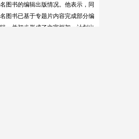
名图书的编辑出版情况。他表示，同
名图书已基于专题片内容完成部分编
辑，并初步形成了文字框架，计划出
版中文、英文、俄文、阿拉伯文4个版
本。
“专题片与图书二者结合相得益
彰，图书将进一步延续专题片的生命
力与影响力。”胡开敏指出，此举对于
丰富“一带一路”叙事体系、展现新疆的
开放发展意义重大，期待能够以多种
方式让观众深入感受新疆在新时代展