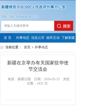
新疆维吾尔自治区人民政府外事办公室
http://fao.xinjiang.gov.cn
首 页
外事动态
信息公开
政民互动
了解新疆
当前位置：
首页
政
>
政
外事动态
法
依
政
府
政
府
定
申
府
新疆在京举办有关国家驻华使
信
府
信
主
请
信
节交流会
息
网
息
动
公
息
来源：新疆日报
日期：2026-03-23
浏览
次数：
2431
次
公
站
公
公
开
公
开
年
开
开
开
指
度
制
内
年