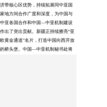
济带核心区优势，持续拓展同中亚国
家地方间合作广度和深度，为中国与
中亚各国合作和中国—中亚机制建设
作出了突出贡献。新疆正持续擦亮“亚
欧黄金通道”名片，打造中国向西开放
的桥头堡。中国—中亚机制秘书处将
积极支持新疆提升与中亚各国合作水
平、释放合作潜力，促进经济社会发
展，增进人民福祉。
哈萨克斯坦驻华大使努雷舍夫、
白俄罗斯驻华大使切尔维亚科夫、土
耳其驻华大使于纳尔、喀麦隆驻华大