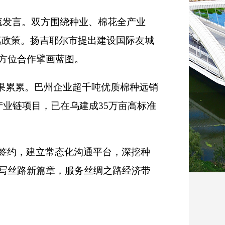
流发言。双方围绕种业、棉花全产业
惠政策。扬吉耶尔市提出建设国际友城
方位合作擘画蓝图。
果累累。巴州企业超千吨优质棉种远销
业链项目，已在乌建成35万亩高标准
签约，建立常态化沟通平台，深挖种
写丝路新篇章，服务丝绸之路经济带