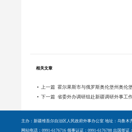
相关文章
上一篇
霍尔果斯市与俄罗斯奥伦堡州奥伦
下一篇
省委外办调研组赴新疆调研外事工
主办：新疆维吾尔自治区人民政府外事办公室 地址：乌鲁木齐
网站电话：0991-6176716 领事认证：0991-6176788 出国签证：09