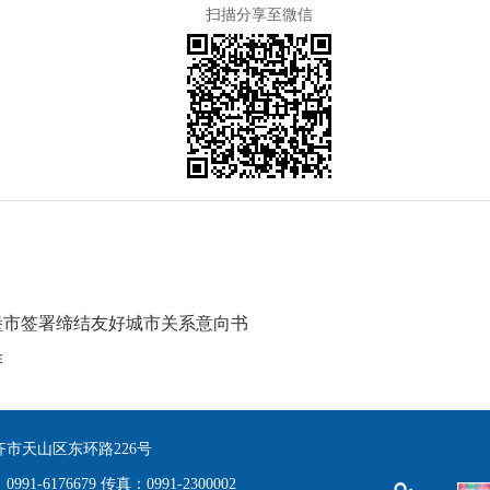
扫描分享至微信
堡市签署缔结友好城市关系意向书
作
市天山区东环路226号
91-6176679 传真：0991-2300002