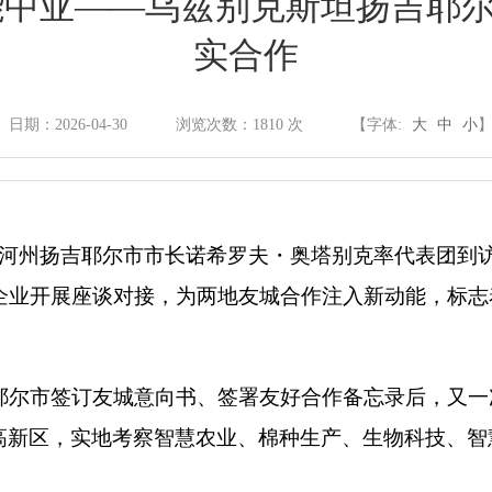
能中亚——乌兹别克斯坦扬吉耶
政府信息公开制度
实合作
法定主动公开内容
日期：2026-04-30
浏览次数：
1810
次
【字体:
大
中
小
依申请公开
尔河州扬吉耶尔市市长诺希罗夫・奥塔别克率代表团到
家企业开展座谈对接，为两地友城合作注入新动能，标
政府信息公开年报
政府网站年度报表
吉耶尔市签订友城意向书、签署友好合作备忘录后，又
新区，实地考察智慧农业、棉种生产、生物科技、智慧