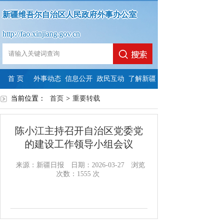
新疆维吾尔自治区人民政府外事办公室
http://fao.xinjiang.gov.cn
首 页
外事动态
信息公开
政民互动
了解新疆
当前位置：
首页
政
>
政
重要转载
法
依
政
府
政
府
定
申
府
陈小江主持召开自治区党委党
信
府
信
主
请
信
的建设工作领导小组会议
息
网
息
动
公
息
来源：新疆日报
日期：2026-03-27
浏览
次数：
1555
次
公
站
公
公
开
公
开
年
开
开
开
指
度
制
内
年