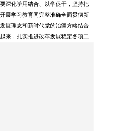
要深化学用结合、以学促干，坚持把
开展学习教育同完整准确全面贯彻新
发展理念和新时代党的治疆方略结合
起来，扎实推进改革发展稳定各项工
作，把学习教育成果转化为建设社会
主义现代化新疆的实际成效。要加强
精准指导、督促落实，压实各级党委
（党组）主体责任、“一把手”第一责任
人责任和班子成员“一岗双责”，精准施
策、分类指导，着力纠正偏差、督促
整改，高质量推动学习教育各项措施
落地见效。