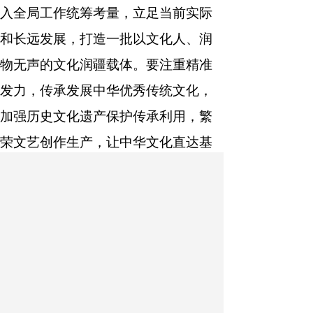
入全局工作统筹考量，立足当前实际
和长远发展，打造一批以文化人、润
物无声的文化润疆载体。要注重精准
发力，传承发展中华优秀传统文化，
加强历史文化遗产保护传承利用，繁
荣文艺创作生产，让中华文化直达基
层、直抵人心。要锤炼扎实作风，把
推进文化润疆成效作为检验政绩观的
重要标尺，坚持求真务实、真抓实
干，绵绵用力、久久为功，确保抓一
项是一项、干一件成一件。
会议强调，各级党委（党组）要