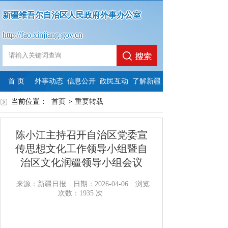
新疆维吾尔自治区人民政府外事办公室
http://fao.xinjiang.gov.cn
首 页
外事动态
信息公开
政民互动
了解新疆
当前位置：
首页
政
>
政
重要转载
法
依
政
府
政
府
定
申
府
陈小江主持召开自治区党委宣
信
府
信
主
请
信
传思想文化工作领导小组暨自
治区文化润疆领导小组会议
息
网
息
动
公
息
公
站
公
公
开
公
来源：新疆日报
日期：2026-04-06
浏览
次数：
1935
次
开
年
开
开
开
指
度
制
内
年