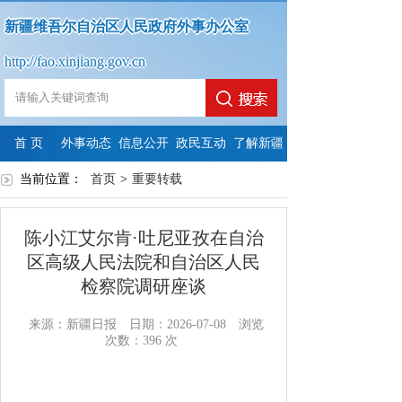
新疆维吾尔自治区人民政府外事办公室
http://fao.xinjiang.gov.cn
首 页
外事动态
信息公开
政民互动
了解新疆
当前位置：
首页
政
>
政
重要转载
法
依
政
府
政
府
定
申
府
陈小江艾尔肯·吐尼亚孜在自治
信
府
信
主
请
信
区高级人民法院和自治区人民
检察院调研座谈
息
网
息
动
公
息
公
站
公
公
开
公
来源：新疆日报
日期：2026-07-08
浏览
次数：
396
次
开
年
开
开
开
指
度
制
内
年