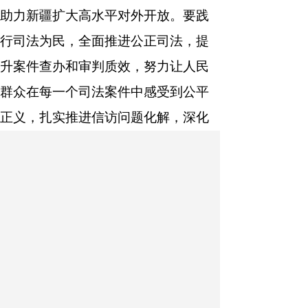
助力新疆扩大高水平对外开放。要践
行司法为民，全面推进公正司法，提
升案件查办和审判质效，努力让人民
群众在每一个司法案件中感受到公平
正义，扎实推进信访问题化解，深化
整治群众身边不正之风和腐败问题，
增强各族群众的司法获得感和满意
度。要加强党对司法工作的绝对领
导，持续强化政治建设，选优配强领
导班子，打造忠诚干净担当的高素质
干部队伍，牢固树立和践行正确政绩
观，持之以恒推进全面从严治党，引